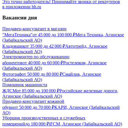
Это точно работодатель! Принимайте звонки от рекрутеров
в приложении hh.ru
Вакансии дня
Продавец-консультант в магазин
"МегаТехника"
от
45 000
до
100 000
₽
Мега Техника, Агинское
(Забайкальский АО)
Кладовщик
от
35 000
до
42 000
₽
Автотрейд, Агинское
(Забайкальский АО)
Электромонтер по обслуживанию
абонентов
от
40 000
до
60 000
₽
Ростелеком, Агинское
(Забайкальский АО)
Фотограф
от
50 000
до
80 000
₽
Смайлик, Агинское
(Забайкальский АО)
Помощник машиниста
ЖДСМ
от
85 000
до
100 000
₽
Российские железные дороги,
Агинское (Забайкальский АО)
Продавец-консультант кожаной
обуви
от
50 000
до
70 000
₽
КАРИ, Агинское (Забайкальский
АО)
Уборщик производственных и служебных
помещений
до
180 000
₽
iFCM, Агинское (Забайкальский АО)