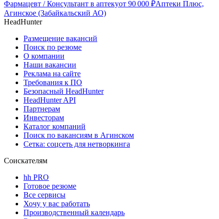
Фармацевт / Консультант в аптеку
от
90 000
₽
Аптеки Плюс,
Агинское (Забайкальский АО)
HeadHunter
Размещение вакансий
Поиск по резюме
О компании
Наши вакансии
Реклама на сайте
Требования к ПО
Безопасный HeadHunter
HeadHunter API
Партнерам
Инвесторам
Каталог компаний
Поиск по вакансиям в Агинском
Сетка: соцсеть для нетворкинга
Соискателям
hh PRO
Готовое резюме
Все сервисы
Хочу у вас работать
Производственный календарь