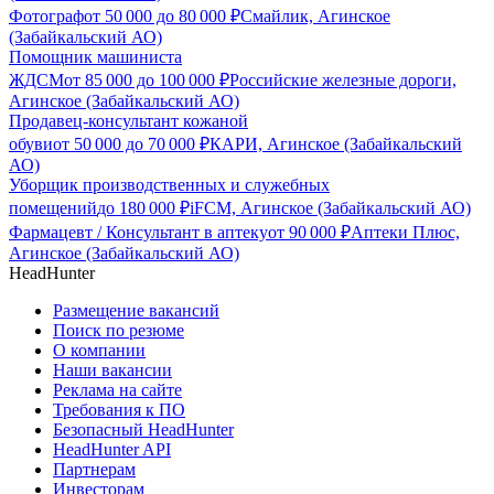
Фотограф
от
50 000
до
80 000
₽
Смайлик, Агинское
(Забайкальский АО)
Помощник машиниста
ЖДСМ
от
85 000
до
100 000
₽
Российские железные дороги,
Агинское (Забайкальский АО)
Продавец-консультант кожаной
обуви
от
50 000
до
70 000
₽
КАРИ, Агинское (Забайкальский
АО)
Уборщик производственных и служебных
помещений
до
180 000
₽
iFCM, Агинское (Забайкальский АО)
Фармацевт / Консультант в аптеку
от
90 000
₽
Аптеки Плюс,
Агинское (Забайкальский АО)
HeadHunter
Размещение вакансий
Поиск по резюме
О компании
Наши вакансии
Реклама на сайте
Требования к ПО
Безопасный HeadHunter
HeadHunter API
Партнерам
Инвесторам