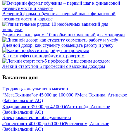
Вечерний формат обучения – первый шаг к финансовой
независимости и карьере
Удивительные рядом: 10 необычных вакансий для молодежи
Дневной дозор: как студенту совмещать работу и учебу
Какие профессии подойдут интровертам
Легкий старт: топ-5 профессий с высоким доходом
Вакансии дня
Продавец-консультант в магазин
"МегаТехника"
от
45 000
до
100 000
₽
Мега Техника, Агинское
(Забайкальский АО)
Кладовщик
от
35 000
до
42 000
₽
Автотрейд, Агинское
(Забайкальский АО)
Электромонтер по обслуживанию
абонентов
от
40 000
до
60 000
₽
Ростелеком, Агинское
(Забайкальский АО)