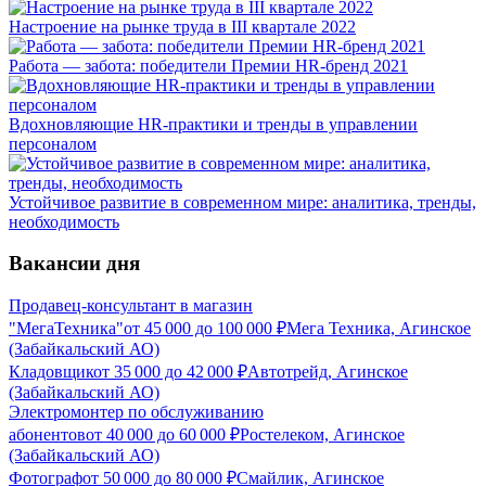
Настроение на рынке труда в III квартале 2022
Работа — забота: победители Премии HR-бренд 2021
Вдохновляющие HR-практики и тренды в управлении
персоналом
Устойчивое развитие в современном мире: аналитика, тренды,
необходимость
Вакансии дня
Продавец-консультант в магазин
"МегаТехника"
от
45 000
до
100 000
₽
Мега Техника, Агинское
(Забайкальский АО)
Кладовщик
от
35 000
до
42 000
₽
Автотрейд, Агинское
(Забайкальский АО)
Электромонтер по обслуживанию
абонентов
от
40 000
до
60 000
₽
Ростелеком, Агинское
(Забайкальский АО)
Фотограф
от
50 000
до
80 000
₽
Смайлик, Агинское