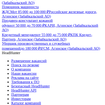
(Забайкальский АО)
Помощник машиниста
ЖДСМ
от
85 000
до
100 000
₽
Российские железные дороги,
Агинское (Забайкальский АО)
Продавец-консультант кожаной
обуви
от
50 000
до
70 000
₽
КАРИ, Агинское (Забайкальский
АО)
Кредитный менеджер
от
55 000
до
75 000
₽
КПК Кредит-
Партнер, Агинское (Забайкальский АО)
Уборщик производственных и служебных
помещений
до
180 000
₽
iFCM, Агинское (Забайкальский АО)
HeadHunter
Размещение вакансий
Поиск по резюме
О компании
Наши вакансии
Реклама на сайте
Требования к ПО
Безопасный HeadHunter
HeadHunter API
Партнерам
Инвесторам
Каталог компаний