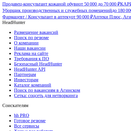
Продавец-консультант кожаной обуви
от
50 000
до
70 000
₽
КАРИ
Уборщик производственных и служебных помещений
до
180 00
Фармацевт / Консультант в аптеку
от
90 000
₽
Аптеки Плюс, Аги
HeadHunter
Размещение вакансий
Поиск по резюме
О компании
Наши вакансии
Реклама на сайте
Требования к ПО
Безопасный HeadHunter
HeadHunter API
Партнерам
Инвесторам
Каталог компаний
Поиск по вакансиям в Агинском
Сетка: соцсеть для нетворкинга
Соискателям
hh PRO
Готовое резюме
Все сервисы