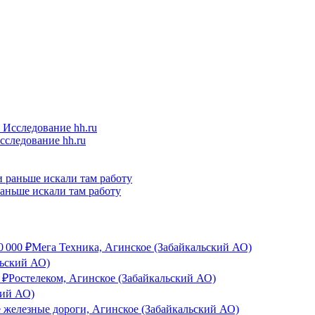
следование hh.ru
 раньше искали там работу
0 000
₽
Мега Техника, Агинское (Забайкальский АО)
льский АО)
₽
Ростелеком, Агинское (Забайкальский АО)
кий АО)
 железные дороги, Агинское (Забайкальский АО)