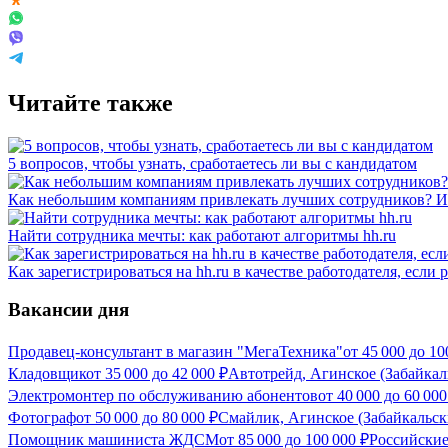
Читайте также
5 вопросов, чтобы узнать, сработаетесь ли вы с кандидатом
Как небольшим компаниям привлекать лучших сотрудников? Ис
Найти сотрудника мечты: как работают алгоритмы hh.ru
Как зарегистрироваться на hh.ru в качестве работодателя, если
Вакансии дня
Продавец-консультант в магазин "МегаТехника"
от
45 000
до
10
Кладовщик
от
35 000
до
42 000
₽
Автотрейд, Агинское (Забайка
Электромонтер по обслуживанию абонентов
от
40 000
до
60 000
Фотограф
от
50 000
до
80 000
₽
Смайлик, Агинское (Забайкальс
Помощник машиниста ЖДСМ
от
85 000
до
100 000
₽
Российские