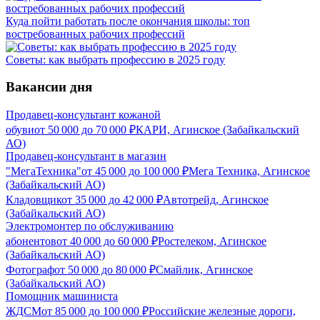
Куда пойти работать после окончания школы: топ
востребованных рабочих профессий
Советы: как выбрать профессию в 2025 году
Вакансии дня
Продавец-консультант кожаной
обуви
от
50 000
до
70 000
₽
КАРИ, Агинское (Забайкальский
АО)
Продавец-консультант в магазин
"МегаТехника"
от
45 000
до
100 000
₽
Мега Техника, Агинское
(Забайкальский АО)
Кладовщик
от
35 000
до
42 000
₽
Автотрейд, Агинское
(Забайкальский АО)
Электромонтер по обслуживанию
абонентов
от
40 000
до
60 000
₽
Ростелеком, Агинское
(Забайкальский АО)
Фотограф
от
50 000
до
80 000
₽
Смайлик, Агинское
(Забайкальский АО)
Помощник машиниста
ЖДСМ
от
85 000
до
100 000
₽
Российские железные дороги,