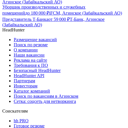
Агинское (Забайкальский АО)
Уборщик производственных и служебных
помещений
до
180 000
₽
iFCM, Агинское (Забайкальский АО)
Представитель Т-Банка
от
59 000
₽
Т-Банк, Агинское
(Забайкальский АО)
HeadHunter
Размещение вакансий
Поиск по резюме
О компании
Наши вакансии
Реклама на сайте
Требования к ПО
Безопасный HeadHunter
HeadHunter API
Партнерам
Инвесторам
Каталог компаний
Поиск по вакансиям в Агинском
Сетка: соцсеть для нетворкинга
Соискателям
hh PRO
Готовое резюме