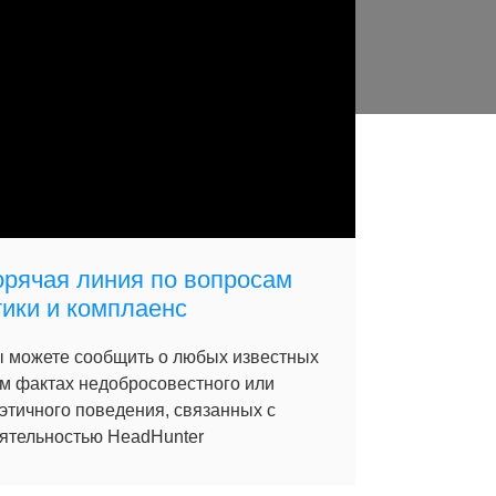
орячая линия по вопросам
тики и комплаенс
 можете сообщить о любых известных
м фактах недобросовестного или
этичного поведения, связанных с
ятельностью HeadHunter