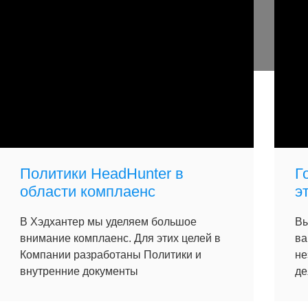
Политики HeadHunter в
Г
области комплаенс
э
В Хэдхантер мы уделяем большое
Вы
внимание комплаенс. Для этих целей в
ва
Компании разработаны Политики и
не
внутренние документы
де