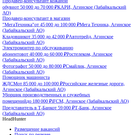
Продавец-консультант кожаной
обуви
от
50 000
до
70 000
₽
КАРИ, Агинское (Забайкальский
АО)
Продавец-консультант в магазин
"МегаТехника"
от
45 000
до
100 000
₽
Мега Техника, Агинское
(Забайкальский АО)
Кладовщик
от
35 000
до
42 000
₽
Автотрейд, Агинское
(Забайкальский АО)
Электромонтер по обслуживанию
абонентов
от
40 000
до
60 000
₽
Ростелеком, Агинское
(Забайкальский АО)
Фотограф
от
50 000
до
80 000
₽
Смайлик, Агинское
(Забайкальский АО)
Помощник машиниста
ЖДСМ
от
85 000
до
100 000
₽
Российские железные дороги,
Агинское (Забайкальский АО)
Уборщик производственных и служебных
помещений
до
180 000
₽
iFCM, Агинское (Забайкальский АО)
Представитель в Т-Банк
от
59 000
₽
Т-Банк, Агинское
(Забайкальский АО)
HeadHunter
Размещение вакансий
Поиск по резюме