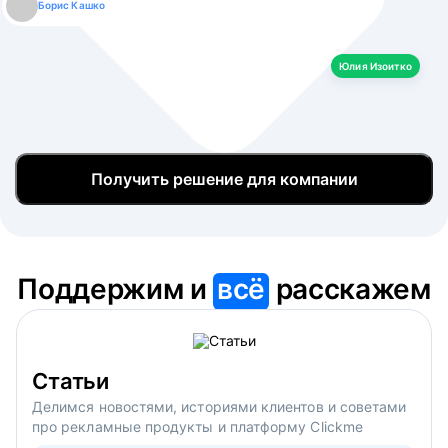
Борис Кашко
Юлия Изоитко
Александр Кулагин
Даниил Макаров
Екатерина Лазаренко
Юлия Изоитко
Получить решение для компании
Поддержим и
всё
расскажем
Статьи
Делимся новостями, историями клиентов и советами
про рекламные продукты и платформу Clickme