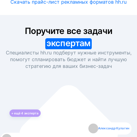
Скачать прайс-лист рекламных форматов hh.ru
Поручите все задачи
экспертам
Специалисты hh.ru подберут нужные инструменты,
помогут спланировать бюджет и найти лучшую
стратегию для ваших
бизнес-задач
+ ещё
4
эксперта
Екатерина Лазаренко
Александр Кулагин
Даниил Макаров
Борис Кашко
Юлия Изоитко