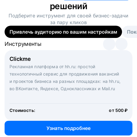
решений
Подберите инструмент для своей
бизнес-задачи
за пару кликов
Привлечь аудиторию по вашим настройкам
Пок
Инструменты
Инструменты
Инструменты
Виртуальный рекрутер
Clickme
Вакансия дня
Массовый подбор под ключ. Решите, сколько
Рекламная платформа от hh.ru: простой
Рекламный формат для вакансий на главной странице
кандидатов и когда вам нужно, и за дело возьмутся
технологичный сервис для продвижения вакансий
hh.ru. Увеличивает количество откликов
маркетологи, рекрутеры и проектные менеджеры
и проектов бизнеса на разных площадках: на hh.ru,
hh.ru с целым набором digital-инструментов
во ВКонтакте, Яндексе, Одноклассниках и Mail.ru
Стоимость:
от 200 000 ₽
Узнать подробнее
Стоимость:
от 500 ₽
Узнать подробнее
Узнать подробнее