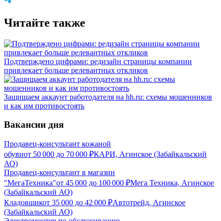
Читайте также
Подтверждено цифрами: редизайн страницы компании
привлекает больше релевантных откликов
Защищаем аккаунт работодателя на hh.ru: схемы мошенников
и как им противостоять
Вакансии дня
Продавец-консультант кожаной
обуви
от
50 000
до
70 000
₽
КАРИ, Агинское (Забайкальский
АО)
Продавец-консультант в магазин
"МегаТехника"
от
45 000
до
100 000
₽
Мега Техника, Агинское
(Забайкальский АО)
Кладовщик
от
35 000
до
42 000
₽
Автотрейд, Агинское
(Забайкальский АО)
Электромонтер по обслуживанию