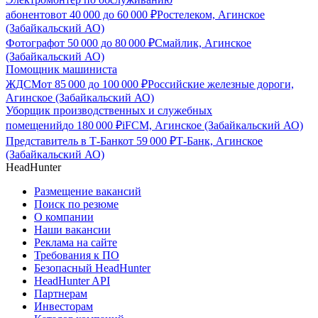
абонентов
от
40 000
до
60 000
₽
Ростелеком, Агинское
(Забайкальский АО)
Фотограф
от
50 000
до
80 000
₽
Смайлик, Агинское
(Забайкальский АО)
Помощник машиниста
ЖДСМ
от
85 000
до
100 000
₽
Российские железные дороги,
Агинское (Забайкальский АО)
Уборщик производственных и служебных
помещений
до
180 000
₽
iFCM, Агинское (Забайкальский АО)
Представитель в Т-Банк
от
59 000
₽
Т-Банк, Агинское
(Забайкальский АО)
HeadHunter
Размещение вакансий
Поиск по резюме
О компании
Наши вакансии
Реклама на сайте
Требования к ПО
Безопасный HeadHunter
HeadHunter API
Партнерам
Инвесторам