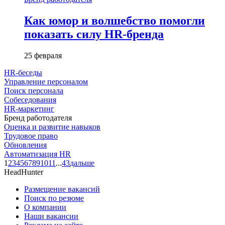
Как юмор и волшебство помогли
показать силу HR-бренда
25 февраля
HR-беседы
Управление персоналом
Поиск персонала
Собеседования
HR-маркетинг
Бренд работодателя
Оценка и развитие навыков
Трудовое право
Обновления
Автоматизация HR
1
2
3
4
5
6
7
8
9
10
11
...
43
дальше
HeadHunter
Размещение вакансий
Поиск по резюме
О компании
Наши вакансии