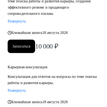
теме поиска работы и развития карьеры, создания
сложные вопросы.
эффективного резюме и продающего
• Анализировать воронку поиска на каждом этапе,
сопроводительного письма.
использовать разные каналы поиска.
Развернуть
Кому могу помочь:
Ближайшая запись
18 августа 2026
Буду полезна специалистам, экспертам, топ-менеджерам
среднего звена
10 000
₽
Записаться
при смене деятельности, перерыве в карьере, в том числе
продолжительный, поиске первой работы в таких сферах
как:
Карьерная консультация
• Административный персонал
• Управление персоналом
Консультация для ответов на вопросы по теме поиска
• Страхование
работы и развития карьеры.
• Продажи / Услуги
Развернуть
• Информационные технологии
Ближайшая запись
18 августа 2026
Мой подход в работе – не делаю за вас, делаю вместе с