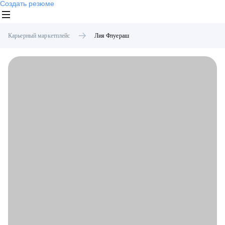
Создать резюме
Карьерный маркетплейс
Лия
Флуераш