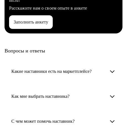
hh.ru?
Расскажите нам о своем опыте в анкете
Заполнить анкету
Вопросы и ответы
Какие наставники есть на маркетплейсе?
Карьерные наставники — это HR-
специалисты, карьерные консультанты,
Как мне выбрать наставника?
психологи, резюмерайтеры и менторы.
Умный поиск поможет в три клика выбрать
Менторы работают в ИТ, дизайне, других
наставника для достижения вашей цели.
С чем может помочь наставник?
узкоспециализированных сферах. Они