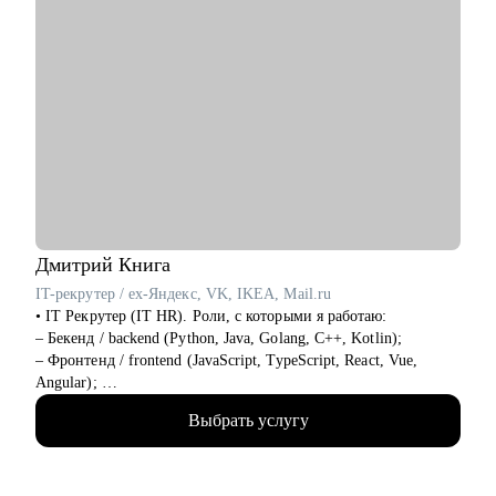
Дмитрий
Книга
IT-рекрутер / ex-Яндекс, VK, IKEA, Mail.ru
• IT Рекрутер (IT HR). Роли, с которыми я работаю:
– Бекенд / backend (Python, Java, Golang, C++, Kotlin);
– Фронтенд / frontend (JavaScript, TypeScript, React, Vue,
Angular);
– Фуллстек / fullstack (React, Node.js, Python, PostgreSQL,
Выбрать услугу
Docker, CI CD);
– Мобильная разработка (iOS и Android: Swift, Kotlin, Java);
– QA / Тестирование (Manual и Automation: Java, Python,
Selenium, Cypress, Postman, k6);