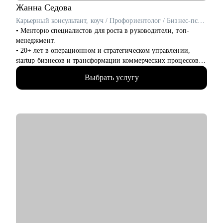
Жанна
Седова
Карьерный консультант, коуч / Профориентолог / Бизнес-психолог
• Менторю специалистов для роста в руководители, топ-
менеджмент.
• 20+ лет в операционном и стратегическом управлении,
startup бизнесов и трансформации коммерческих процессов.
20+ лет в ролях Операционного, Коммерческого и
Выбрать услугу
генерального директоров.
• Управленческий опыт в ведущих международных и
российских компаниях ReJoin, Сбер, Atrium, Expo, WTCE: в
сферах маркетинга, продаж, проектного и процессного
управления, IT. Уверенные знания: P&L, unit-экономика,
окупаемость, прибыль, набор команд, бизнес-процессы(as
is/to be), выстраивание стратегий и пр.
• 5+ лет профессионального executive-менторинга и
сопровождения лидеров, консультирования собственников
бизнеса. 10+ лет в HR, 1000+ выращенных специалистов до
senior и C-level.
• Член Ассоциации Карьерных Консультантов и
Профориентологов России.
• Автор статей на Рамблер.Pro, Studera, hh.ru, HRtime, и
спикер мероприятий.