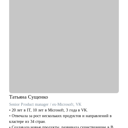
собеседованию.
Кому могу помочь:
• Найти конкретный, подходящий именно тебе, карьерный
• Будущим и действующим руководителям тем, кто целится
трек и построить стратегию перехода внутри или вне
на руководящие роли или хочет сделать переход +1.
компании.
• Специалистам, кто планирует переход из бизнеса в найм,
• Продумать стратегию найма для тебя или твоего отдела с
смену отрасли или возвращение после паузы.
нуля.
• Операционным директорам, и руководителям по развитию
бизнеса из IT, маркетинга, продаж, HoReCa и тем, кто готов
Кому могу помочь:
брать на себя ответственность за бизнес-результат, unit-
• Специалистам всех уровней и позиций в сфере IT,
экономику и рост команды.
Marketing, Commercial, Travel, FMCG.
• Ниши: HoReCa, FMCG, ритейл, EdTech, HR, Project
• Специалистам HR (рекрутеры, HRBP, тренеры, C&B
Management, event-индустрия, IT, маркетинг и продажи.
специалисты) из всех сфер.
• Начинающим менеджерам с командой в подчинении.
• Компаниям, выстраивающим процесс рекрутмента с нуля.
Татьяна
Сущенко
Senior Product manager / ex-Microsoft, VK
• 20 лет в IT, 10 лет в Microsoft, 3 года в VK.
• Отвечала за рост нескольких продуктов и направлений в
кластере из 34 стран.
• Создавала новые продукты, развивала существующие в B2B