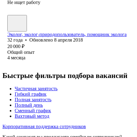
Не ищет работу
Эколог, эколог-природопользователь, помощник эколога
32
года
•
Обновлено
8 апреля 2018
20 000
₽
Общий опыт
4
месяца
Быстрые фильтры подбора вакансий
Частичная занятость
Гибкий график
Полная занятость
Полный день
Сменный график
Вахтовый метод
Корпоративная поддержка сотрудников
Какой соцпакет вы предлагаете семейным сотрудникам?