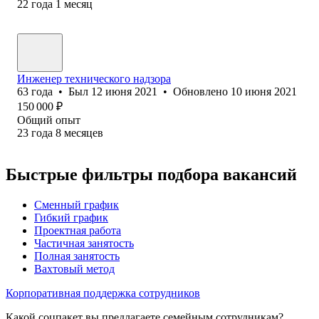
22
года
1
месяц
Инженер технического надзора
63
года
•
Был
12 июня 2021
•
Обновлено
10 июня 2021
150 000
₽
Общий опыт
23
года
8
месяцев
Быстрые фильтры подбора вакансий
Сменный график
Гибкий график
Проектная работа
Частичная занятость
Полная занятость
Вахтовый метод
Корпоративная поддержка сотрудников
Какой соцпакет вы предлагаете семейным сотрудникам?