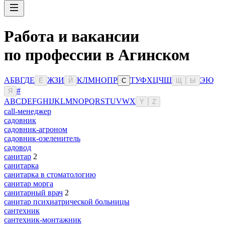
Работа и вакансии
по профессии в Агинском
А
Б
В
Г
Д
Е
Ж
З
И
К
Л
М
Н
О
П
Р
Т
У
Ф
Х
Ц
Ч
Ш
Э
Ю
Ё
Й
С
Щ
Ы
#
Я
A
B
C
D
E
F
G
H
I
J
K
L
M
N
O
P
Q
R
S
T
U
V
W
X
Y
Z
сall-менеджер
садовник
садовник-агроном
садовник-озеленитель
садовод
санитар
2
санитарка
санитарка в стоматологию
санитар морга
санитарный врач
2
санитар психиатрической больницы
сантехник
сантехник-монтажник