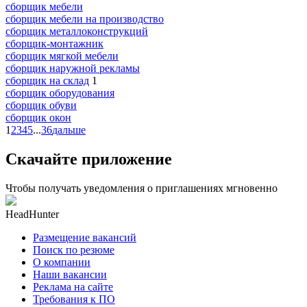
сборщик мебели
сборщик мебели на производство
сборщик металлоконструкций
сборщик-монтажник
сборщик мягкой мебели
сборщик наружной рекламы
сборщик на склад
1
сборщик оборудования
сборщик обуви
сборщик окон
1
2
3
4
5
...
36
дальше
Скачайте приложение
Чтобы получать уведомления о приглашениях мгновенно
HeadHunter
Размещение вакансий
Поиск по резюме
О компании
Наши вакансии
Реклама на сайте
Требования к ПО