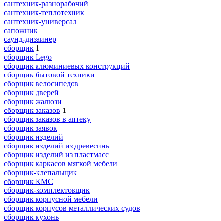
сантехник-разнорабочий
сантехник-теплотехник
сантехник-универсал
сапожник
саунд-дизайнер
сборщик
1
сборщик Lego
сборщик алюминиевых конструкций
сборщик бытовой техники
сборщик велосипедов
сборщик дверей
сборщик жалюзи
сборщик заказов
1
сборщик заказов в аптеку
сборщик заявок
сборщик изделий
сборщик изделий из древесины
сборщик изделий из пластмасс
сборщик каркасов мягкой мебели
сборщик-клепальщик
сборщик КМС
сборщик-комплектовщик
сборщик корпусной мебели
сборщик корпусов металлических судов
сборщик кухонь