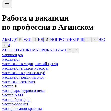
Работа и вакансии
по профессии в Агинском
А
Б
В
Г
Д
Е
Ж
З
И
К
Л
Н
О
П
Р
С
Т
У
Ф
Х
Ц
Ч
Ш
Э
Ю
Ё
Й
М
Щ
Ы
#
Я
A
B
C
D
E
F
G
H
I
J
K
L
M
N
O
P
Q
R
S
T
U
V
W
X
Y
Z
маркшейдер
массажист
массажист в медицинский центр
массажист в салон красоты
массажист в фитнес-клуб
массажист-реабилитолог
массажист-эстетист
мастер
10
мастер арматурного цеха
мастер АХО
мастер-бригадир
мастер-бровист
мастер в салон красоты