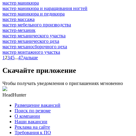
мастер маникюра
мастер маникюра и наращивания ногтей
мастер маникюра и педикюра
мастер массажа
мастер мебельного производства
мастер-механик
мастер механического участка
мастер механического цеха
мастер механосборочного цеха
мастер монтажного участка
1
2
3
4
5
...
47
дальше
Скачайте приложение
Чтобы получать уведомления о приглашениях мгновенно
HeadHunter
Размещение вакансий
Поиск по резюме
О компании
Наши вакансии
Реклама на сайте
Требования к ПО