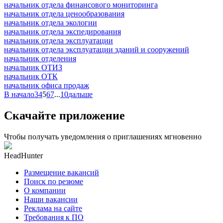
начальник отдела финансового мониторинга
начальник отдела ценообразования
начальник отдела экологии
начальник отдела экспедирования
начальник отдела эксплуатации
начальник отдела эксплуатации зданий и сооружений
начальник отделения
начальник ОТИЗ
начальник ОТК
начальник офиса продаж
В начало
3
4
5
6
7
...
10
дальше
Скачайте приложение
Чтобы получать уведомления о приглашениях мгновенно
HeadHunter
Размещение вакансий
Поиск по резюме
О компании
Наши вакансии
Реклама на сайте
Требования к ПО