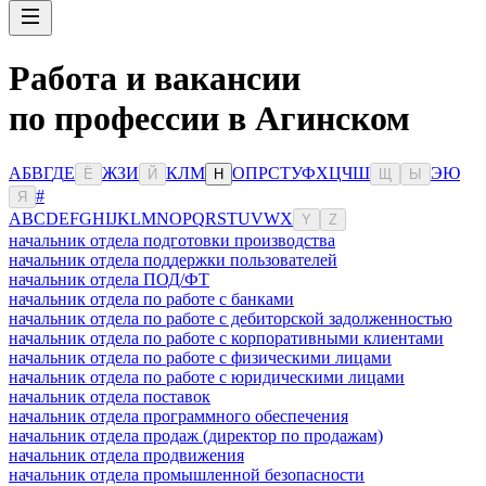
Работа и вакансии
по профессии в Агинском
А
Б
В
Г
Д
Е
Ж
З
И
К
Л
М
О
П
Р
С
Т
У
Ф
Х
Ц
Ч
Ш
Э
Ю
Ё
Й
Н
Щ
Ы
#
Я
A
B
C
D
E
F
G
H
I
J
K
L
M
N
O
P
Q
R
S
T
U
V
W
X
Y
Z
начальник отдела подготовки производства
начальник отдела поддержки пользователей
начальник отдела ПОД/ФТ
начальник отдела по работе с банками
начальник отдела по работе с дебиторской задолженностью
начальник отдела по работе с корпоративными клиентами
начальник отдела по работе с физическими лицами
начальник отдела по работе с юридическими лицами
начальник отдела поставок
начальник отдела программного обеспечения
начальник отдела продаж (директор по продажам)
начальник отдела продвижения
начальник отдела промышленной безопасности