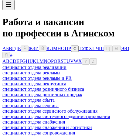
Работа и вакансии
по профессии в Агинском
А
Б
В
Г
Д
Е
Ж
З
И
К
Л
М
Н
О
П
Р
Т
У
Ф
Х
Ц
Ч
Ш
Э
Ю
Ё
Й
С
Щ
Ы
#
Я
A
B
C
D
E
F
G
H
I
J
K
L
M
N
O
P
Q
R
S
T
U
V
W
X
Y
Z
специалист отдела реализации
специалист отдела рекламы
специалист отдела рекламы и PR
специалист отдела рекрутинга
специалист отдела розничного бизнеса
специалист отдела розничных продаж
специалист отдела сбыта
специалист отдела сервиса
специалист отдела сервисного обслуживания
специалист отдела системного администрирования
специалист отдела снабжения
специалист отдела снабжения и логистики
специалист отдела сопровождения