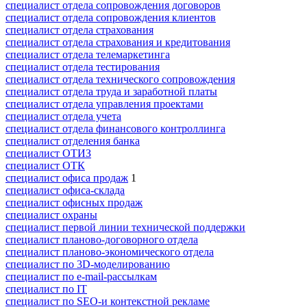
специалист отдела сопровождения договоров
специалист отдела сопровождения клиентов
специалист отдела страхования
специалист отдела страхования и кредитования
специалист отдела телемаркетинга
специалист отдела тестирования
специалист отдела технического сопровождения
специалист отдела труда и заработной платы
специалист отдела управления проектами
специалист отдела учета
специалист отдела финансового контроллинга
специалист отделения банка
специалист ОТИЗ
специалист ОТК
специалист офиса продаж
1
специалист офиса-склада
специалист офисных продаж
специалист охраны
специалист первой линии технической поддержки
специалист планово-договорного отдела
специалист планово-экономического отдела
специалист по 3D-моделированию
специалист по e-mail-рассылкам
специалист по IT
специалист по SEO-и контекстной рекламе