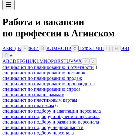
Работа и вакансии
по профессии в Агинском
А
Б
В
Г
Д
Е
Ж
З
И
К
Л
М
Н
О
П
Р
Т
У
Ф
Х
Ц
Ч
Ш
Э
Ю
Ё
Й
С
Щ
Ы
#
Я
A
B
C
D
E
F
G
H
I
J
K
L
M
N
O
P
Q
R
S
T
U
V
W
X
Y
Z
специалист по планированию и отчетности
1
специалист по планированию поставок
специалист по планированию продаж
специалист по планированию производства
специалист по планированию спроса
специалист по планограммам
специалист по пластиковым картам
специалист по платежам
6
специалист по подбору и адаптации персонала
специалист по подбору и обучению персонала
специалист по подбору и развитию персонала
специалист по подбору недвижимости
специалист по подбору персонала