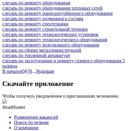
слесарь по ремонту оборудования
слесарь по ремонту оборудования тепловых сетей
слесарь по ремонту парогазотурбинного оборудования
слесарь по ремонту подвижного состава
слесарь по ремонту спецтехники
слесарь по ремонту строительной техники
слесарь по ремонту технологических установок
слесарь по ремонту технологического оборудования
слесарь по ремонту холодильного оборудования
слесарь по сборке металлоконструкций
слесарь по топливной аппаратуре
слесарь по эксплуатации и ремонту газового оборудования 5
разряда
В начало
4
5
6
7
8
...
36
дальше
Скачайте приложение
Чтобы получать уведомления о приглашениях мгновенно
HeadHunter
Размещение вакансий
Поиск по резюме
О компании