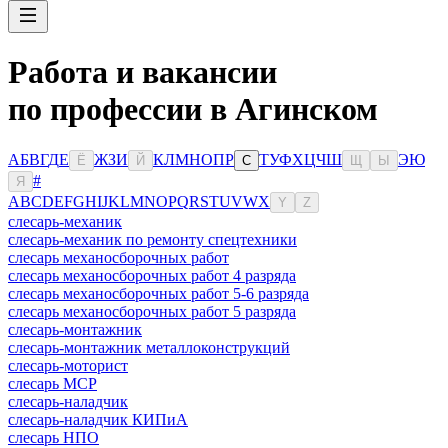
Работа и вакансии
по профессии в Агинском
А
Б
В
Г
Д
Е
Ж
З
И
К
Л
М
Н
О
П
Р
Т
У
Ф
Х
Ц
Ч
Ш
Э
Ю
Ё
Й
С
Щ
Ы
#
Я
A
B
C
D
E
F
G
H
I
J
K
L
M
N
O
P
Q
R
S
T
U
V
W
X
Y
Z
слесарь-механик
слесарь-механик по ремонту спецтехники
слесарь механосборочных работ
слесарь механосборочных работ 4 разряда
слесарь механосборочных работ 5-6 разряда
слесарь механосборочных работ 5 разряда
слесарь-монтажник
слесарь-монтажник металлоконструкций
слесарь-моторист
слесарь МСР
слесарь-наладчик
слесарь-наладчик КИПиА
слесарь НПО